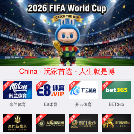
WTS-WAF拦截详情
出现该页面的原因:
1.你的请求是黑客攻击
2.你的请求合法但触发了安全规则,请提交问题反馈
XML 地图