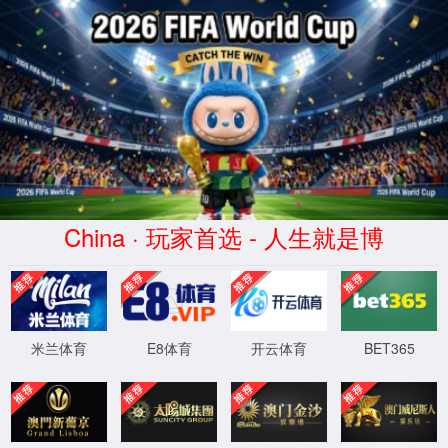
WTS-WAF拦截详情
出现该页面的原因:
1.你的请求是黑客攻击
2.你的请求合法但触发了安全规则,请提交问题反馈
XML 地图