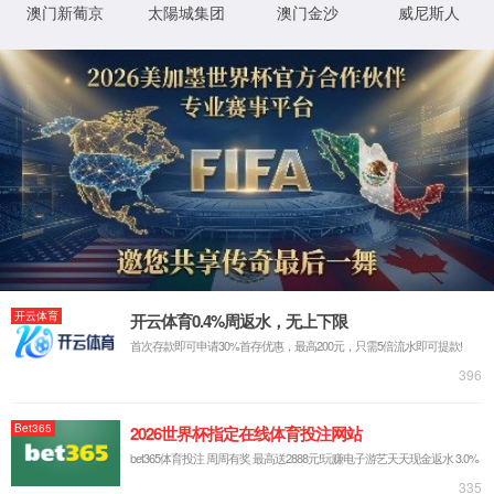
404 - 页面未找到
抱歉，您访问的页面不存在或者已经删除。
网站首页
|
实验室设计
|
实验室方案
|
实验室工程
|
实验室案例
|
FIFA世界杯官
网
|
2026世界杯官方指定网站
|
联系方式
Copyright © 2012-2026 2026·世界杯(WorldCup)-官方指定网站 版权所有 实
验室建设EPC总承包供应商
网站地图
百度地图
备案号:
蜀ICP备19027719号