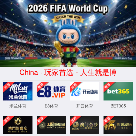
首页
404错误