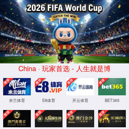
首页
404错误